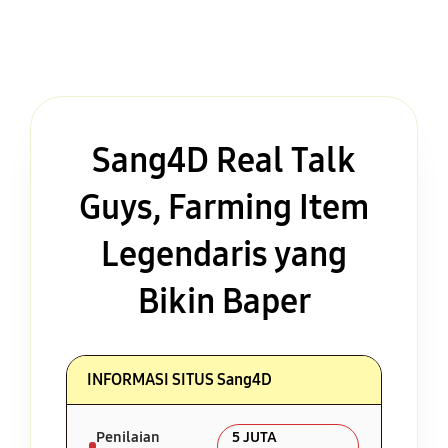
Sang4D Real Talk
Guys, Farming Item
Legendaris yang
Bikin Baper
INFORMASI SITUS Sang4D
Penilaian
5 JUTA