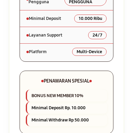
Pengguna
PENGGUNA
Minimal Deposit
10.000 Ribu
Layanan Support
24/7
Platform
Multi-Device
PENAWARAN SPESIAL
BONUS NEW MEMBER 10%
Minimal Deposit Rp. 10.000
Minimal Withdraw Rp 50.000