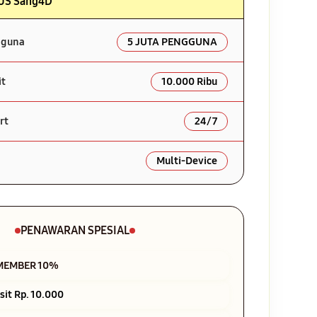
US Sang4D
gguna
5 JUTA PENGGUNA
it
10.000 Ribu
rt
24/7
Multi-Device
PENAWARAN SPESIAL
MEMBER 10%
it Rp. 10.000