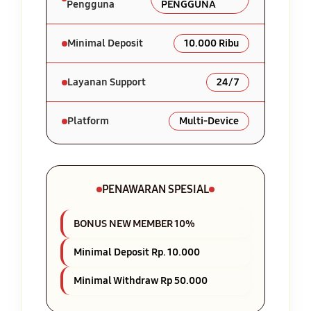
Pengguna
PENGGUNA
Minimal Deposit
10.000 Ribu
Layanan Support
24/7
Platform
Multi-Device
PENAWARAN SPESIAL
BONUS NEW MEMBER 10%
Minimal Deposit Rp. 10.000
Minimal Withdraw Rp 50.000