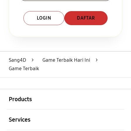
LOGIN
DAFTAR
Layer Popup Close
Sang4D
>
Game Terbaik Hari Ini
>
Game Terbaik
Buka
Footer Navigation
Products
Buka
Services
Buka