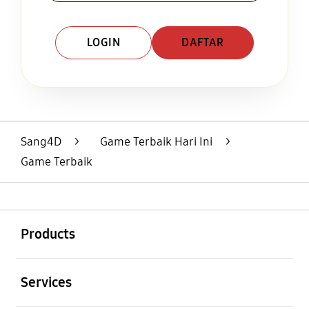
LOGIN
DAFTAR
Layer Popup Close
Sang4D
>
Game Terbaik Hari Ini
>
Game Terbaik
Buka
Footer Navigation
Products
Buka
Services
Buka