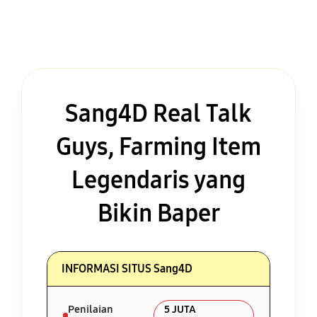
Sang4D Real Talk
Guys, Farming Item
Legendaris yang
Bikin Baper
INFORMASI SITUS Sang4D
Penilaian
5 JUTA