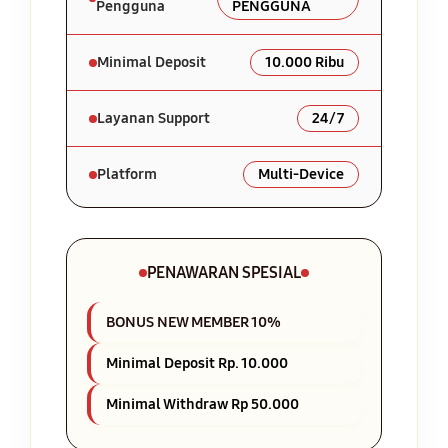
Pengguna
PENGGUNA
Minimal Deposit
10.000 Ribu
Layanan Support
24/7
Platform
Multi-Device
PENAWARAN SPESIAL
BONUS NEW MEMBER 10%
Minimal Deposit Rp. 10.000
Minimal Withdraw Rp 50.000