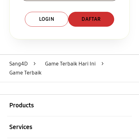
LOGIN
DAFTAR
Layer Popup Close
Sang4D
>
Game Terbaik Hari Ini
>
Game Terbaik
Buka
Footer Navigation
Products
Buka
Services
Buka