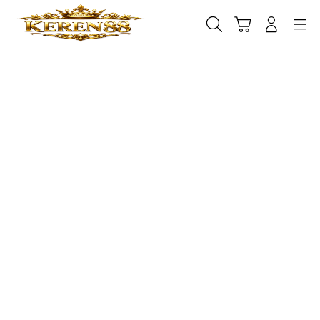
Skip
to
Cari
Troli
Login
Navigation
content