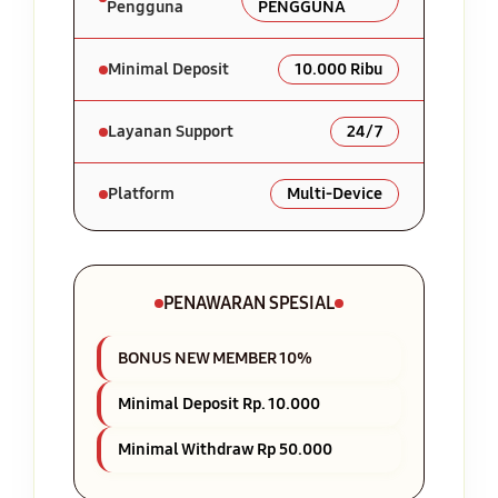
Pengguna
PENGGUNA
Minimal Deposit
10.000 Ribu
Layanan Support
24/7
Platform
Multi-Device
PENAWARAN SPESIAL
BONUS NEW MEMBER 10%
Minimal Deposit Rp. 10.000
Minimal Withdraw Rp 50.000