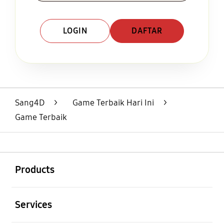
LOGIN
DAFTAR
Layer Popup Close
Sang4D
>
Game Terbaik Hari Ini
>
Game Terbaik
Buka
Footer Navigation
Products
Buka
Services
Buka