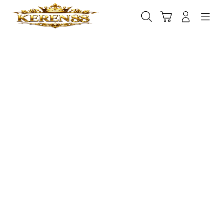
Skip
to
Cari
Troli
Login
Navigation
content