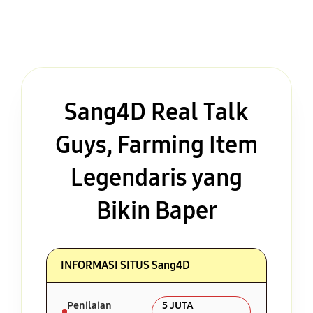
Sang4D Real Talk
Guys, Farming Item
Legendaris yang
Bikin Baper
INFORMASI SITUS Sang4D
Penilaian
5 JUTA