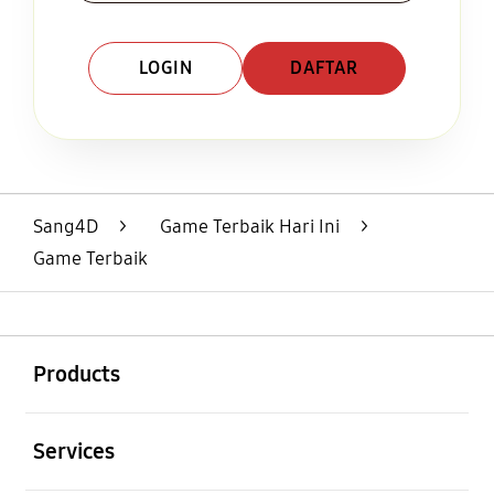
LOGIN
DAFTAR
Layer Popup Close
Sang4D
>
Game Terbaik Hari Ini
>
Game Terbaik
Buka
Footer Navigation
Products
Buka
Services
Buka