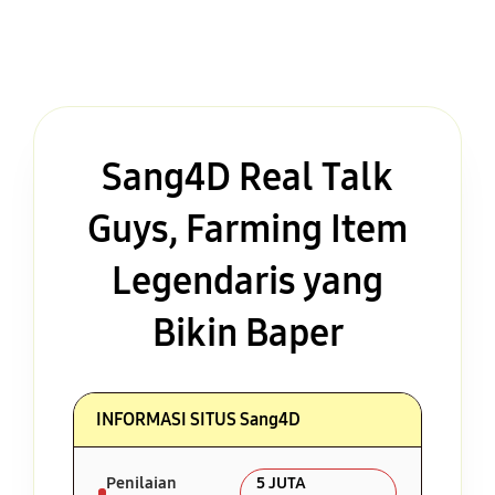
Sang4D Real Talk
Guys, Farming Item
Legendaris yang
Bikin Baper
INFORMASI SITUS Sang4D
Penilaian
5 JUTA