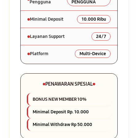
Pengguna
PENGGUNA
Minimal Deposit
10.000 Ribu
Layanan Support
24/7
Platform
Multi-Device
PENAWARAN SPESIAL
BONUS NEW MEMBER 10%
Minimal Deposit Rp. 10.000
Minimal Withdraw Rp 50.000