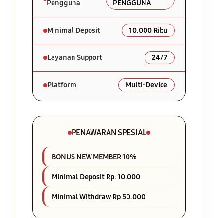
Pengguna
PENGGUNA
Minimal Deposit
10.000 Ribu
Layanan Support
24/7
Platform
Multi-Device
PENAWARAN SPESIAL
BONUS NEW MEMBER 10%
Minimal Deposit Rp. 10.000
Minimal Withdraw Rp 50.000