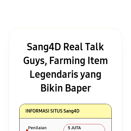
Sang4D Real Talk
Guys, Farming Item
Legendaris yang
Bikin Baper
INFORMASI SITUS Sang4D
Penilaian
5 JUTA