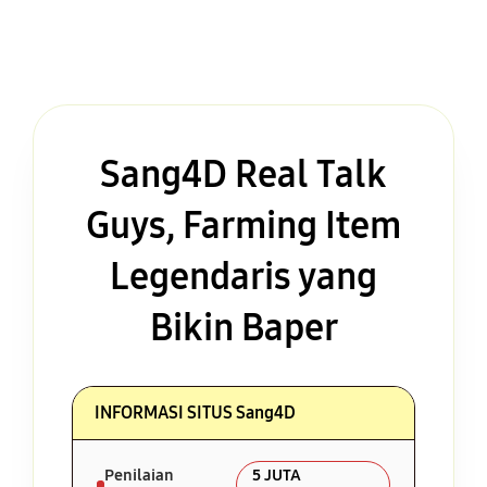
Sang4D Real Talk
Guys, Farming Item
Legendaris yang
Bikin Baper
INFORMASI SITUS Sang4D
Penilaian
5 JUTA