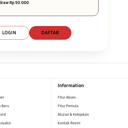
draw Rp 50.000
LOGIN
DAFTAR
Information
ber
Fitur Akses
n Baru
Fitur Pemula
ord
Aturan & Kebijakan
ansaksi
Kontak Resmi