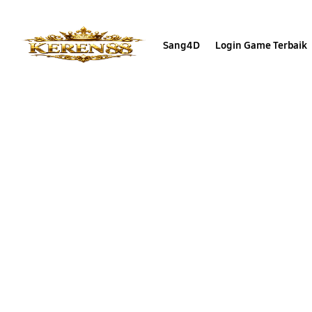
Skip
to
content
Sang4D
Login Game Terbaik