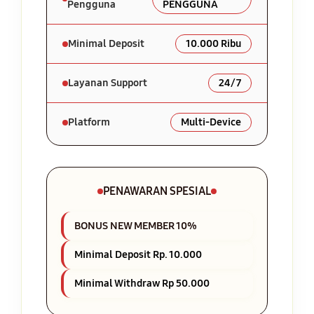
Pengguna
PENGGUNA
Minimal Deposit
10.000 Ribu
Layanan Support
24/7
Platform
Multi-Device
PENAWARAN SPESIAL
BONUS NEW MEMBER 10%
Minimal Deposit Rp. 10.000
Minimal Withdraw Rp 50.000