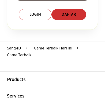
LOGIN
DAFTAR
Layer Popup Close
Sang4D
>
Game Terbaik Hari Ini
>
Game Terbaik
Buka
Footer Navigation
Products
Buka
Services
Buka