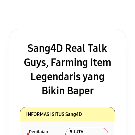
Sang4D Real Talk
Guys, Farming Item
Legendaris yang
Bikin Baper
INFORMASI SITUS Sang4D
Penilaian
5 JUTA