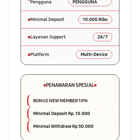
Pengguna
PENGGUNA
Minimal Deposit
10.000 Ribu
Layanan Support
24/7
Platform
Multi-Device
PENAWARAN SPESIAL
BONUS NEW MEMBER 10%
Minimal Deposit Rp. 10.000
Minimal Withdraw Rp 50.000